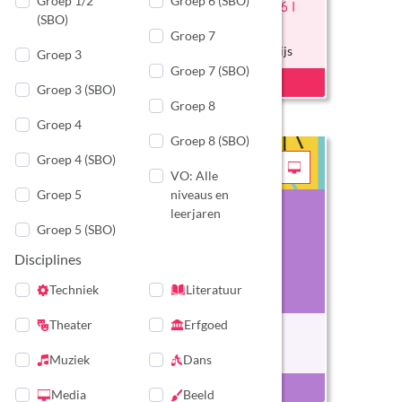
Groep 1/2
Groep 6 (SBO)
Literatuurvoorstelling Groep 6 I
Inloggen
(SBO)
Partners
Meiden met een Missie
Groep 7
Groep 6 en 6 (SBO) primair onderwijs
Groep 3
Cultuureducatie met Kwaliteit (CMK)
Groep 7 (SBO)
Groep 3 (SBO)
Groep 8
Groep 4
Groep 8 (SBO)
Groep 4 (SBO)
VO: Alle
Groep 5
niveaus en
leerjaren
Groep 5 (SBO)
Disciplines
Techniek
Literatuur
Theater
Erfgoed
Kijk op film: ervaar
Groep VO primair onderwijs
Muziek
Dans
Media
Beeld