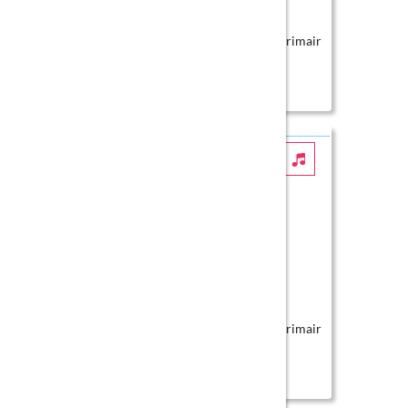
Workshop
Groep 1/2, 1/2 (SBO), 3 en 3 (SBO) primair
onderwijs
Muziek van de zee
Workshop
Groep 1/2, 1/2 (SBO), 3 en 3 (SBO) primair
onderwijs