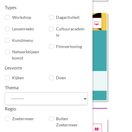
Types
Workshop
Dagactiviteit
Lessenreeks
Cultuuracadem
ie
Kunstmenu
Filmvertoning
Netwerkbijeen
komst
Lesvorm
Kijk op film: maak
Kijken
Doen
Groep VO primair onderwijs
Thema
Regio
Zoetermeer
Buiten
Zoetermeer