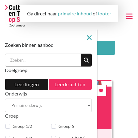
Ga direct naar
primaire inhoud
of
footer
Zoeken binnen aanbod
Aanbod
Filters
Primair onderwijs
Doelgroep
Voortgezet onderwijs
Cultuuraanbod
Leerlingen
Leerkrachten
Over ons
Lesmateriaal
Onderwijs
Cultuuraanbod
Cultuuracademie voor leerkrachten
Contact
Lesmateriaal
Nieuws
Groep
Voor docenten
Agenda
Groep 1/2
Groep 6
Zoeken
Cultuuradvies
KUNSTMENU 2026-2027 I