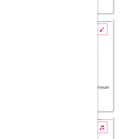
De gigagroene blaadjesdief
Workshop
Groep 1/2, 1/2 (SBO), 3 en 3 (SBO) primair
onderwijs