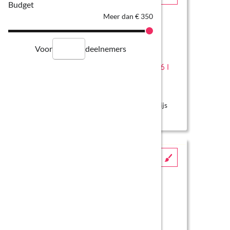
Budget
Meer dan € 350
Voor
deelnemers
KUNSTMENU 2026-2027 I
Literatuurvoorstelling Groep 6 I
Meiden met een Missie
Kunstmenu
Groep 6 en 6 (SBO) primair onderwijs
Moedhoed