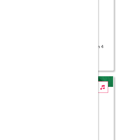
Muzikale wereldreis
Workshop
Groep 1/2, 1/2 (SBO), 3, 3 (SBO), 4 en 4
(SBO) primair onderwijs
Muziekavontuur